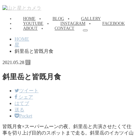
HOME
BLOG
GALLERY
YOUTUBE
INSTAGRAM
FACEBOOK
ABOUT
CONTACT
HOME
星
斜里岳と皆既月食
2021.05.28
星
斜里岳と皆既月食
ツイート
シェア
はてブ
送る
Pocket
皆既月食×スーパームーンの夜、斜里岳と共演させたくて仕
事を切り上げ目的のスポットまで走る。斜里岳のイカツイ山