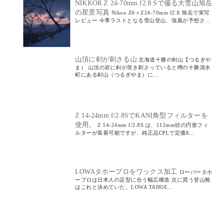
NIKKOR Z 24-70mm f2.8 Sで撮る大雪山旭岳
の星景写真
Nikon Z6＋Z24-70mm f2.8 旭岳で実写
レビュー 今季ラストとなる雪山登山、強風が予想さ...
山頂に剣が刺さる山
北海道十勝の剣山【つるぎや
ま） 山頂の岩に剣が突き刺さっていると噂の十勝清水
町にある剣山（つるぎやま）に...
Z 14-24mm f/2.8SでKANI角型フィルターを
使用。
Z 14-24mm f/2.8S は、112mm径の円形フィ
ルターが装着可能ですが、純正品CPLで定価8...
LOWAタホープロをワックス加工
ローバータホ
ープロは日本人の足型に合う幅広構造 次に買う登山靴
はこれと決めていた。LOWA TAHOE...