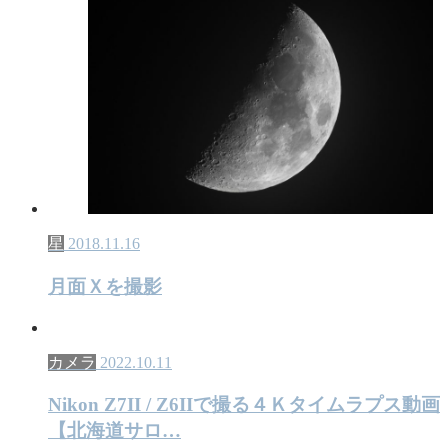
星
2018.11.16
月面Ｘを撮影
カメラ
2022.10.11
Nikon Z7II / Z6IIで撮る４Ｋタイムラプス動画
【北海道サロ…