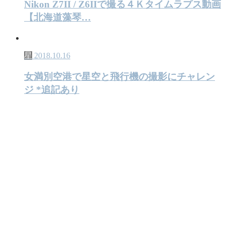
Nikon Z7II / Z6IIで撮る４Ｋタイムラプス動画
【北海道藻琴…
星
2018.10.16
女満別空港で星空と飛行機の撮影にチャレン
ジ *追記あり