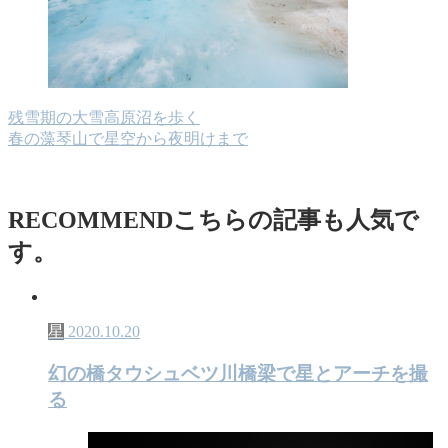
残雪期の大雪高原沼を歩く
春の藻琴山で星空から夜明けまで
RECOMMEND
こちらの記事も人気で
す。
星
2020.10.20
幻の橋タウシュベツ川橋梁で星とアーチを撮
る