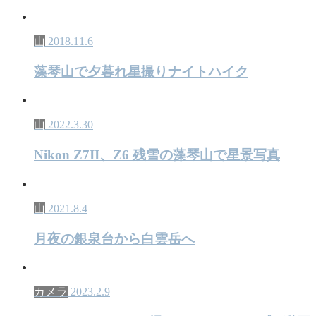
山
2018.11.6
藻琴山で夕暮れ星撮りナイトハイク
山
2022.3.30
Nikon Z7II、Z6 残雪の藻琴山で星景写真
山
2021.8.4
月夜の銀泉台から白雲岳へ
カメラ
2023.2.9