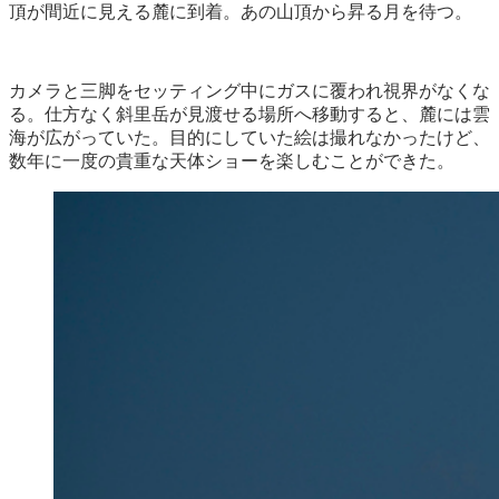
頂が間近に見える麓に到着。あの山頂から昇る月を待つ。
カメラと三脚をセッティング中にガスに覆われ視界がなくな
る。仕方なく斜里岳が見渡せる場所へ移動すると、麓には雲
海が広がっていた。目的にしていた絵は撮れなかったけど、
数年に一度の貴重な天体ショーを楽しむことができた。