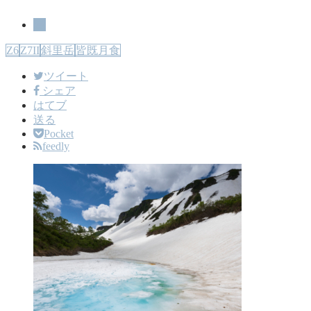
星
Z6
Z7II
斜里岳
皆既月食
ツイート
シェア
はてブ
送る
Pocket
feedly