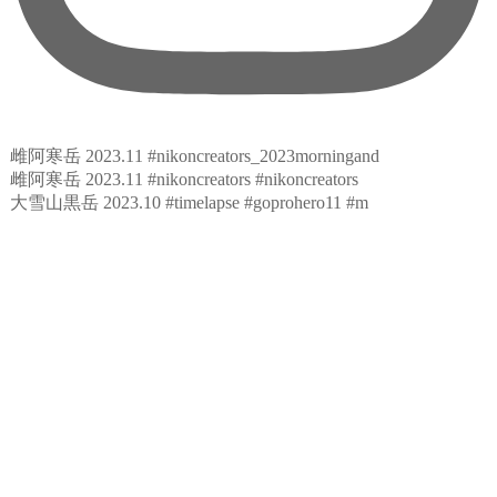
雌阿寒岳 2023.11 #nikoncreators_2023morningand
雌阿寒岳 2023.11 #nikoncreators #nikoncreators
大雪山黒岳 2023.10 #timelapse #goprohero11 #m