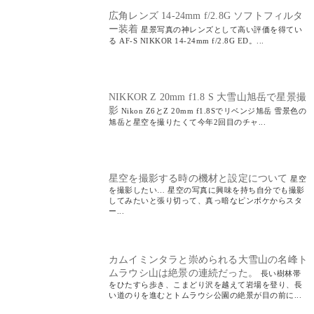
広角レンズ 14-24mm f/2.8G ソフトフィルタ
ー装着
星景写真の神レンズとして高い評価を得てい
る AF-S NIKKOR 14-24mm f/2.8G ED。...
NIKKOR Z 20mm f1.8 S 大雪山旭岳で星景撮
影
Nikon Z6とZ 20mm f1.8Sでリベンジ旭岳 雪景色の
旭岳と星空を撮りたくて今年2回目のチャ...
星空を撮影する時の機材と設定について
星空
を撮影したい… 星空の写真に興味を持ち自分でも撮影
してみたいと張り切って、真っ暗なピンボケからスタ
ー...
カムイミンタラと崇められる大雪山の名峰ト
ムラウシ山は絶景の連続だった。
長い樹林帯
をひたすら歩き、こまどり沢を越えて岩場を登り、長
い道のりを進むとトムラウシ公園の絶景が目の前に...