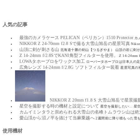
人気の記事
最強のカメラケース PELICAN（ペリカン）1510 Protector
カ
NIKKOR Z 24-70mm f2.8 Sで撮る大雪山旭岳の星景写真
Nik
山頂に剣が刺さる山
北海道十勝の剣山【つるぎやま） 山頂の岩に剣が
Z 14-24mm f/2.8SでKANI角型フィルターを使用。
Z 14-24
LOWAタホープロをワックス加工
ローバータホープロは日本人の足型
広角レンズ 14-24mm f/2.8G ソフトフィルター装着
星景写真の神レ
NIKKOR Z 20mm f1.8 S 大雪山旭岳で星景撮
星空を撮影する時の機材と設定について
星空を撮影したい… 星
カムイミンタラと崇められる大雪山の名峰トムラウシ山は絶
愛山渓から沼ノ平を抜けて当麻乗越へ
2週間前に降り積もった雪
使用機材