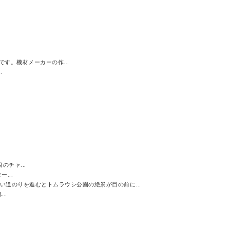
す。機材メーカーの作...
.
のチャ...
...
道のりを進むとトムラウシ公園の絶景が目の前に...
..