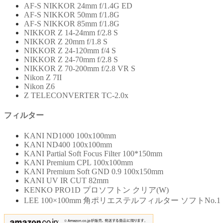
AF-S NIKKOR 24mm f/1.4G ED
AF-S NIKKOR 50mm f/1.8G
AF-S NIKKOR 85mm f/1.8G
NIKKOR Z 14-24mm f/2.8 S
NIKKOR Z 20mm f/1.8 S
NIKKOR Z 24-120mm f/4 S
NIKKOR Z 24-70mm f/2.8 S
NIKKOR Z 70-200mm f/2.8 VR S
Nikon Z 7II
Nikon Z6
Z TELECONVERTER TC-2.0x
フィルター
KANI ND1000 100x100mm
KANI ND400 100x100mm
KANI Partial Soft Focus Filter 100*150mm
KANI Premium CPL 100x100mm
KANI Premium Soft GND 0.9 100x150mm
KANI UV IR CUT 82mm
KENKO PRO1D プロソフトン クリア(W)
LEE 100×100mm 角ポリエステルフィルター ソフトNo.1