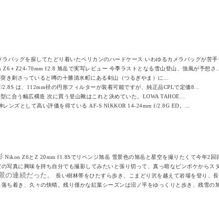
メラバッグを探してたどり着いたペリカンのハードケース いわゆるカメラバッグが苦手で
on Z6＋Z24-70mm f2.8 旭岳で実写レビュー 今季ラストとなる雪山登山、強風が予想さ..
突き刺さっていると噂の十勝清水町にある剣山（つるぎやま）に...
mm f/2.8S は、112mm径の円形フィルターが装着可能ですが、純正品CPLで定価8...
に合う幅広構造 次に買う登山靴はこれと決めていた。LOWA TAHOE...
ンズとして高い評価を得ている AF-S NIKKOR 14-24mm f/2.8G ED。...
影
Nikon Z6とZ 20mm f1.8Sでリベンジ旭岳 雪景色の旭岳と星空を撮りたくて今年2回目
空の写真に興味を持ち自分でも撮影してみたいと張り切って、真っ暗なピンボケからスター
景の連続だった。
長い樹林帯をひたすら歩き、こまどり沢を越えて岩場を登り、長い
も落ち着き、久々の快晴。残り僅かな紅葉シーズンは沼ノ平をゆっくりと歩き、残雪の旭.