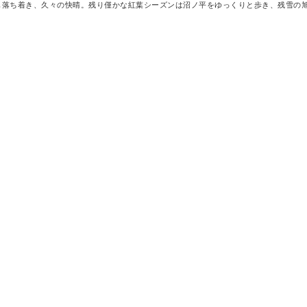
も落ち着き、久々の快晴。残り僅かな紅葉シーズンは沼ノ平をゆっくりと歩き、残雪の旭.