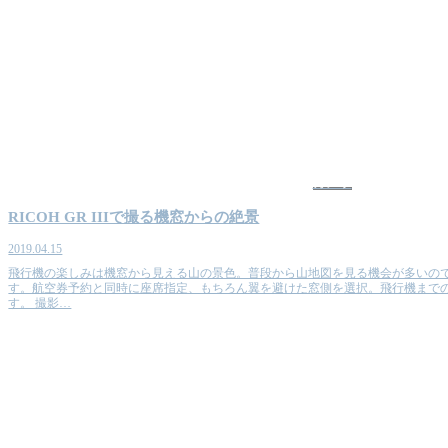
カメラ
RICOH GR IIIで撮る機窓からの絶景
2019.04.15
飛行機の楽しみは機窓から見える山の景色。普段から山地図を見る機会が多いの
す。航空券予約と同時に座席指定、もちろん翼を避けた窓側を選択。飛行機まで
す。 撮影…