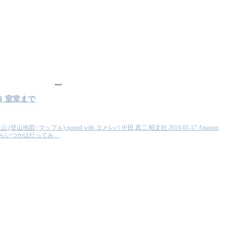
山
1 室堂まで
図 | マップル) posted with ヨメレバ 中田 真二 昭文社 2013-05-17 Amazon
頃からいつかは行ってみ…