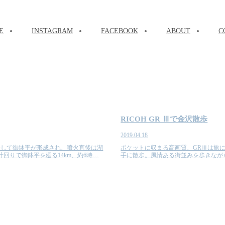
E
INSTAGRAM
FACEBOOK
ABOUT
C
RICOH GR Ⅲで金沢散歩
2019.04.18
発して御鉢平が形成され、噴火直後は湖
ポケットに収まる高画質、GRⅢは旅に
回りで御鉢平を廻る14km、約6時…
手に散歩。風情ある街並みを歩きなが