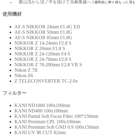
愛山渓から沼ノ平を抜けて当麻乗越へ
2週間前に降り積もった雪
使用機材
AF-S NIKKOR 24mm f/1.4G ED
AF-S NIKKOR 50mm f/1.8G
AF-S NIKKOR 85mm f/1.8G
NIKKOR Z 14-24mm f/2.8 S
NIKKOR Z 20mm f/1.8 S
NIKKOR Z 24-120mm f/4 S
NIKKOR Z 24-70mm f/2.8 S
NIKKOR Z 70-200mm f/2.8 VR S
Nikon Z 7II
Nikon Z6
Z TELECONVERTER TC-2.0x
フィルター
KANI ND1000 100x100mm
KANI ND400 100x100mm
KANI Partial Soft Focus Filter 100*150mm
KANI Premium CPL 100x100mm
KANI Premium Soft GND 0.9 100x150mm
KANI UV IR CUT 82mm