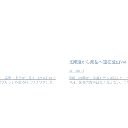
北海道から剱岳へ遠征登山Vol.
2015.08.23
で、実際に上空から見る山は大好物で
薄暗い時間から何度も外を確認した。
のブリッジを渡る時はワクワクしま
30分。剱岳の方向は全く見えない。予
…