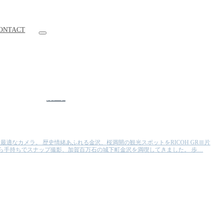
ONTACT
カメラ
最適なカメラ。 歴史情緒あふれる金沢、桜満開の観光スポットをRICOH GRⅢ片
ら手持ちでスナップ撮影、加賀百万石の城下町金沢を満喫してきました。 歩…