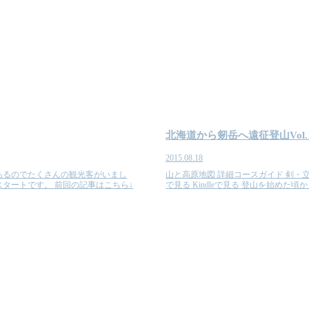
北海道から剱岳へ遠征登山Vol.
2015.08.18
あるのでたくさんの観光客がいまし
山と高原地図 詳細コースガイド 剣・立山 (登山地
タートです。 前回の記事はこちら↓
で見る Kindleで見る 登山を始めた