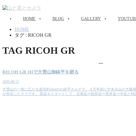
HOME
BLOG
GALLERY
YOUTUB
HOME
タグ : RICOH GR
TAG
RICOH GR
山
RICOH GR IIIで大雪山御鉢平を廻る
2020.08.13
大雪山の一角に広がる直径約2kmのお鉢平カルデラ。３万年前に中央火山が大爆
が存在したそうです。 黒岳をスタートして、北海岳〜松田岳〜荒井岳〜中岳と時計