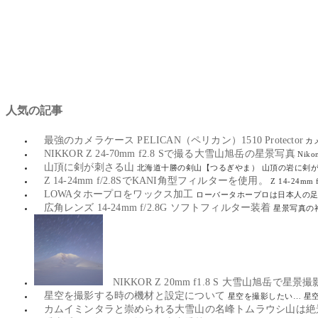
人気の記事
最強のカメラケース PELICAN（ペリカン）1510 Protector
カ
NIKKOR Z 24-70mm f2.8 Sで撮る大雪山旭岳の星景写真
Nik
山頂に剣が刺さる山
北海道十勝の剣山【つるぎやま） 山頂の岩に剣が
Z 14-24mm f/2.8SでKANI角型フィルターを使用。
Z 14-24
LOWAタホープロをワックス加工
ローバータホープロは日本人の足型
広角レンズ 14-24mm f/2.8G ソフトフィルター装着
星景写真の神レ
NIKKOR Z 20mm f1.8 S 大雪山旭岳で星景撮
星空を撮影する時の機材と設定について
星空を撮影したい… 星
カムイミンタラと崇められる大雪山の名峰トムラウシ山は絶