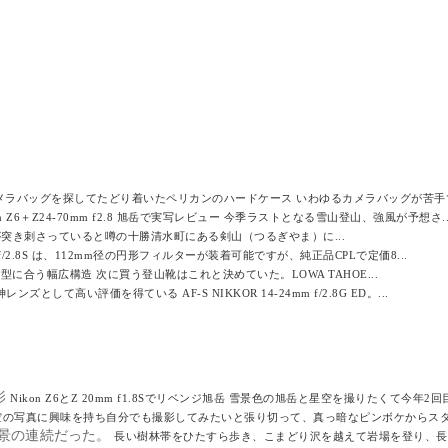
メラバッグを探してたどり着いたペリカンのハードケース いわゆるカメラバッグが苦手で
on Z6＋Z24-70mm f2.8 旭岳で実写レビュー 今季ラストとなる雪山登山、強風が予想さ..
突き刺さっていると噂の十勝清水町にある剣山（つるぎやま）に...
mm f/2.8S は、112mm径の円形フィルターが装着可能ですが、純正品CPLで定価8...
に合う幅広構造 次に買う登山靴はこれと決めていた。LOWA TAHOE...
ンズとして高い評価を得ている AF-S NIKKOR 14-24mm f/2.8G ED。...
影
Nikon Z6とZ 20mm f1.8Sでリベンジ旭岳 雪景色の旭岳と星空を撮りたくて今年2回目
空の写真に興味を持ち自分でも撮影してみたいと張り切って、真っ暗なピンボケからスター
景の連続だった。
長い樹林帯をひたすら歩き、こまどり沢を越えて岩場を登り、長い