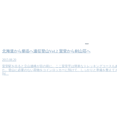
山
北海道から剱岳へ遠征登山Vol.2 室堂から剣山荘へ
2015.08.20
室堂駅を出ると立山連峰が目の前に。ここ室堂平は簡単なトレッキングコースも
た。登山に必要のない荷物をコインロッカーに預けて、しっかりと準備を整えてス
[bl…