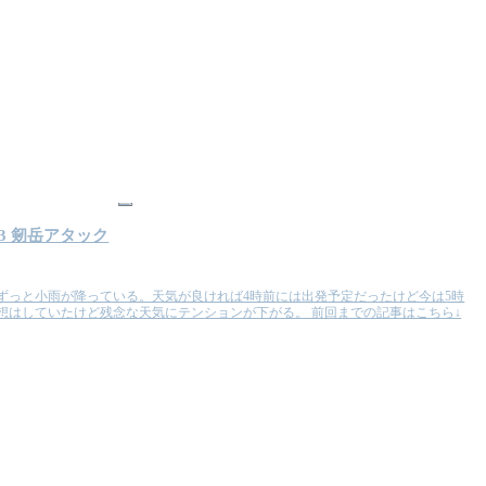
山
3 剱岳アタック
ずっと小雨が降っている。天気が良ければ4時前には出発予定だったけど今は5時
想はしていたけど残念な天気にテンションが下がる。 前回までの記事はこちら↓