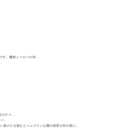
す。機材メーカーの作...
.
のチャ...
...
道のりを進むとトムラウシ公園の絶景が目の前に...