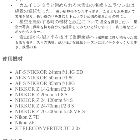
カムイミンタラと崇められる大雪山の名峰トムラウシ山は
絶景の連続だった。
長い樹林帯をひたすら歩き、こまどり沢を越えて
岩場を登り、長い道のりを進むとトムラウシ公園の絶景が目の前に...
星空を撮影する時の機材と設定について
星空を撮影したい… 星
空の写真に興味を持ち自分でも撮影してみたいと張り切って、真っ暗なピン
ボケからスター...
愛山渓から沼ノ平を抜けて当麻乗越へ
2週間前に降り積もった雪
も落ち着き、久々の快晴。残り僅かな紅葉シーズンは沼ノ平をゆっくりと歩
き、残雪の旭...
使用機材
AF-S NIKKOR 24mm f/1.4G ED
AF-S NIKKOR 50mm f/1.8G
AF-S NIKKOR 85mm f/1.8G
NIKKOR Z 14-24mm f/2.8 S
NIKKOR Z 20mm f/1.8 S
NIKKOR Z 24-120mm f/4 S
NIKKOR Z 24-70mm f/2.8 S
NIKKOR Z 70-200mm f/2.8 VR S
Nikon Z 7II
Nikon Z6
Z TELECONVERTER TC-2.0x