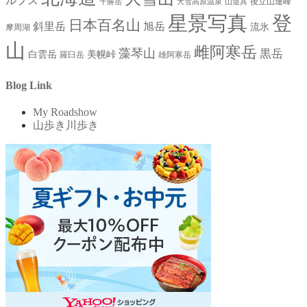
ルプス
後立山連峰
十勝岳
大雪高原温泉
山道具
星景写真
登
日本百名山
斜里岳
旭岳
流氷
摩周湖
山
雌阿寒岳
藻琴山
黒岳
白雲岳
美幌峠
羅臼岳
雄阿寒岳
Blog Link
My Roadshow
山歩き川歩き