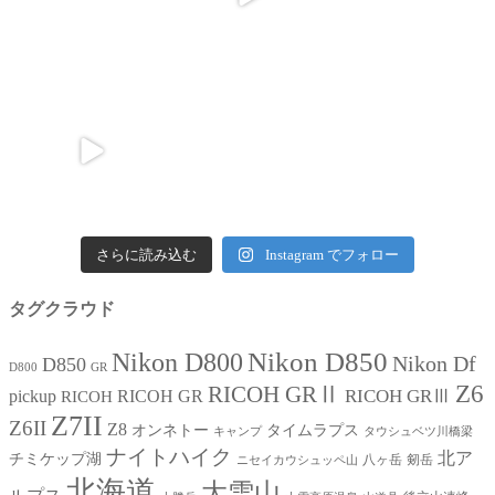
さらに読み込む
Instagram でフォロー
タグクラウド
Nikon D850
Nikon D800
Nikon Df
D850
D800
GR
Z6
RICOH GRⅡ
RICOH GRⅢ
pickup
RICOH GR
RICOH
Z7II
Z6II
Z8
オンネトー
タイムラプス
キャンプ
タウシュベツ川橋梁
ナイトハイク
北ア
チミケップ湖
八ヶ岳
剱岳
ニセイカウシュッペ山
北海道
大雪山