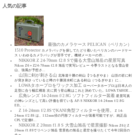
人気の記事
最強のカメラケース PELICAN（ペリカン）
1510 Protector
カメラバッグを探してたどり着いたペリカンのハードケー
ス いわゆるカメラバッグが苦手です。機材メーカーの作...
NIKKOR Z 24-70mm f2.8 Sで撮る大雪山旭岳の星景写真
Nikon Z6＋Z24-70mm f2.8 旭岳で実写レビュー 今季ラストとなる雪山登
山、強風が予想さ...
山頂に剣が刺さる山
北海道十勝の剣山【つるぎやま） 山頂の岩に剣
が突き刺さっていると噂の十勝清水町にある剣山（つるぎやま）に...
LOWAタホープロをワックス加工
ローバータホープロは日本人の
足型に合う幅広構造 次に買う登山靴はこれと決めていた。LOWA TAHOE...
広角レンズ 14-24mm f/2.8G ソフトフィルター装着
星景写真
の神レンズとして高い評価を得ている AF-S NIKKOR 14-24mm f/2.8G
ED。...
Z 14-24mm f/2.8SでKANI角型フィルターを使用。
Z 14-
24mm f/2.8S は、112mm径の円形フィルターが装着可能ですが、純正品
CPLで定価8...
NIKKOR Z 20mm f1.8 S 大雪山旭岳で星景撮影
Nikon Z6とZ
20mm f1.8Sでリベンジ旭岳 雪景色の旭岳と星空を撮りたくて今年2回目の
チャ...