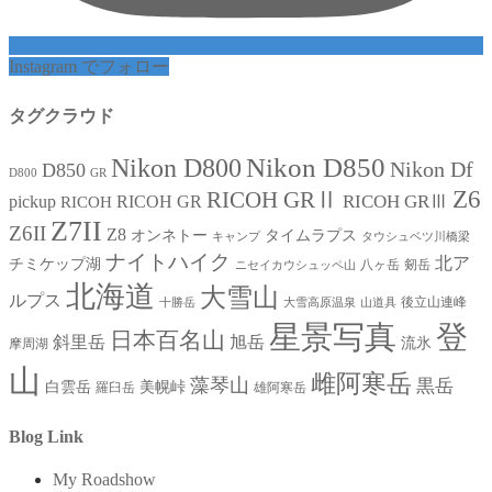
Instagram でフォロー
タグクラウド
Nikon D850
Nikon D800
Nikon Df
D850
D800
GR
Z6
RICOH GRⅡ
RICOH GRⅢ
pickup
RICOH GR
RICOH
Z7II
Z6II
Z8
オンネトー
タイムラプス
キャンプ
タウシュベツ川橋梁
ナイトハイク
北ア
チミケップ湖
八ヶ岳
剱岳
ニセイカウシュッペ山
北海道
大雪山
ルプス
後立山連峰
十勝岳
大雪高原温泉
山道具
星景写真
登
日本百名山
斜里岳
旭岳
流氷
摩周湖
山
雌阿寒岳
藻琴山
黒岳
白雲岳
美幌峠
羅臼岳
雄阿寒岳
Blog Link
My Roadshow