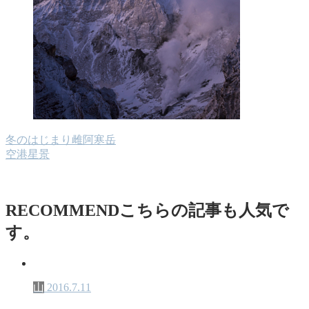
冬のはじまり雌阿寒岳
空港星景
RECOMMEND
こちらの記事も人気で
す。
山
2016.7.11