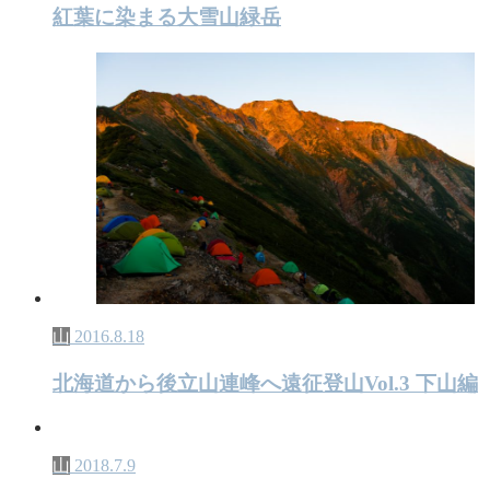
紅葉に染まる大雪山緑岳
山
2016.8.18
北海道から後立山連峰へ遠征登山Vol.3 下山編
山
2018.7.9