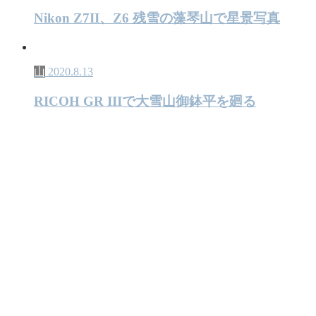
Nikon Z7II、Z6 残雪の藻琴山で星景写真
山
2020.8.13
RICOH GR IIIで大雪山御鉢平を廻る