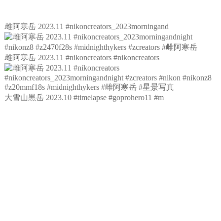
雌阿寒岳 2023.11 #nikoncreators_2023morningand
雌阿寒岳 2023.11 #nikoncreators #nikoncreators
大雪山黒岳 2023.10 #timelapse #goprohero11 #m