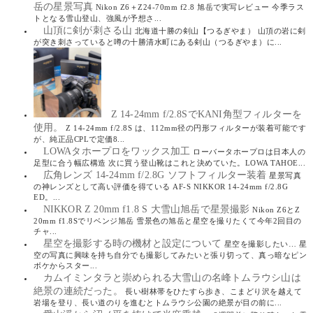
岳の星景写真
Nikon Z6＋Z24-70mm f2.8 旭岳で実写レビュー 今季ラス
トとなる雪山登山、強風が予想さ...
山頂に剣が刺さる山
北海道十勝の剣山【つるぎやま） 山頂の岩に剣
が突き刺さっていると噂の十勝清水町にある剣山（つるぎやま）に...
Z 14-24mm f/2.8SでKANI角型フィルターを
使用。
Z 14-24mm f/2.8S は、112mm径の円形フィルターが装着可能です
が、純正品CPLで定価8...
LOWAタホープロをワックス加工
ローバータホープロは日本人の
足型に合う幅広構造 次に買う登山靴はこれと決めていた。LOWA TAHOE...
広角レンズ 14-24mm f/2.8G ソフトフィルター装着
星景写真
の神レンズとして高い評価を得ている AF-S NIKKOR 14-24mm f/2.8G
ED。...
NIKKOR Z 20mm f1.8 S 大雪山旭岳で星景撮影
Nikon Z6とZ
20mm f1.8Sでリベンジ旭岳 雪景色の旭岳と星空を撮りたくて今年2回目の
チャ...
星空を撮影する時の機材と設定について
星空を撮影したい… 星
空の写真に興味を持ち自分でも撮影してみたいと張り切って、真っ暗なピン
ボケからスター...
カムイミンタラと崇められる大雪山の名峰トムラウシ山は
絶景の連続だった。
長い樹林帯をひたすら歩き、こまどり沢を越えて
岩場を登り、長い道のりを進むとトムラウシ公園の絶景が目の前に...