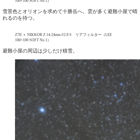
100×100 SOFT No.1）
雪景色とオリオンを求めて十勝岳へ。雲が多く避難小屋で晴
れるのを待つ。
Z7II ＋ NIKKOR Z 14-24mm f/2.8 S リアフィルター（LEE
100×100 SOFT No.1）
避難小屋の周辺は少しだけ積雪。