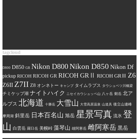
tagcloud
Nikon D850
Nikon D800
Nikon Df
D850
D800
GR
Z6
RICOH GRⅡ
RICOH GRⅢ
pickup
RICOH GR
RICOH
Z7II
Z6II
Z8
オンネトー
タイムラプス
キャンプ
タウシュベツ川橋梁
ナイトハイク
北ア
チミケップ湖
八ヶ岳
剱岳
ニセイカウシュッペ山
北海道
大雪山
ルプス
後立山連峰
十勝岳
大雪高原温泉
山道具
星景写真
登
日本百名山
斜里岳
旭岳
流氷
摩周湖
山
雌阿寒岳
藻琴山
黒岳
白雲岳
美幌峠
羅臼岳
雄阿寒岳