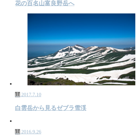
花の百名山富良野岳へ
山
2017.7.10
白雲岳から見るゼブラ雪渓
山
2016.9.26