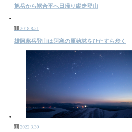
旭岳から裾合平へ日帰り縦走登山
山
2018.8.21
雄阿寒岳登山は阿寒の原始林をひたすら歩く
山
2022.3.30