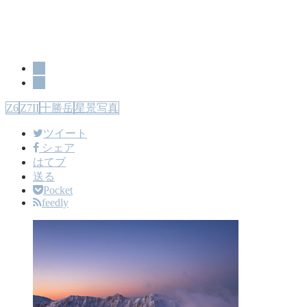
山
星
Z6
Z7II
十勝岳
星景写真
ツイート
シェア
はてブ
送る
Pocket
feedly