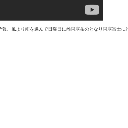
予報、風より雨を選んで日曜日に雌阿寒岳のとなり阿寒富士に