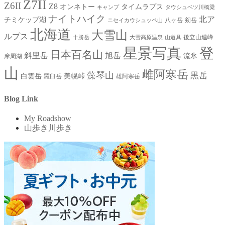
Z7II
Z6II
Z8
オンネトー
タイムラプス
キャンプ
タウシュベツ川橋梁
ナイトハイク
北ア
チミケップ湖
八ヶ岳
剱岳
ニセイカウシュッペ山
北海道
大雪山
ルプス
後立山連峰
十勝岳
大雪高原温泉
山道具
星景写真
登
日本百名山
斜里岳
旭岳
流氷
摩周湖
山
雌阿寒岳
藻琴山
黒岳
白雲岳
美幌峠
羅臼岳
雄阿寒岳
Blog Link
My Roadshow
山歩き川歩き