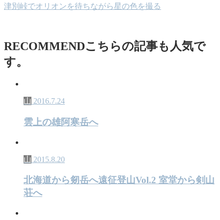
津別峠でオリオンを待ちながら星の色を撮る
RECOMMEND
こちらの記事も人気で
す。
山
2016.7.24
雲上の雄阿寒岳へ
山
2015.8.20
北海道から剱岳へ遠征登山Vol.2 室堂から剣山
荘へ