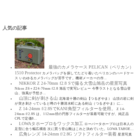
人気の記事
最強のカメラケース PELICAN（ペリカン）
1510 Protector
カメラバッグを探してたどり着いたペリカンのハードケー
ス いわゆるカメラバッグが苦手です。機材メーカーの作...
NIKKOR Z 24-70mm f2.8 Sで撮る大雪山旭岳の星景写真
Nikon Z6＋Z24-70mm f2.8 旭岳で実写レビュー 今季ラストとなる雪山登
山、強風が予想さ...
山頂に剣が刺さる山
北海道十勝の剣山【つるぎやま） 山頂の岩に剣
が突き刺さっていると噂の十勝清水町にある剣山（つるぎやま）に...
Z 14-24mm f/2.8SでKANI角型フィルターを使用。
Z 14-
24mm f/2.8S は、112mm径の円形フィルターが装着可能ですが、純正品
CPLで定価8...
LOWAタホープロをワックス加工
ローバータホープロは日本人の
足型に合う幅広構造 次に買う登山靴はこれと決めていた。LOWA TAHOE...
広角レンズ 14-24mm f/2.8G ソフトフィルター装着
星景写真