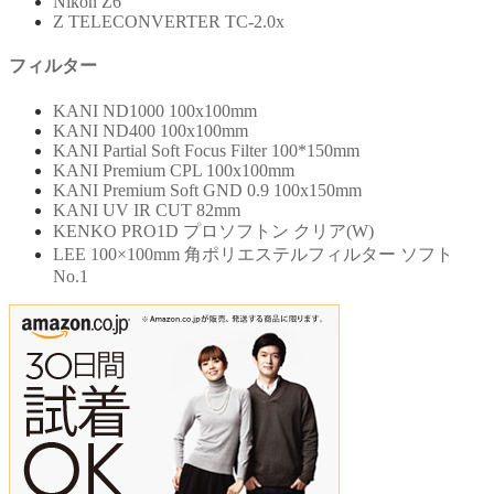
Nikon Z6
Z TELECONVERTER TC-2.0x
フィルター
KANI ND1000 100x100mm
KANI ND400 100x100mm
KANI Partial Soft Focus Filter 100*150mm
KANI Premium CPL 100x100mm
KANI Premium Soft GND 0.9 100x150mm
KANI UV IR CUT 82mm
KENKO PRO1D プロソフトン クリア(W)
LEE 100×100mm 角ポリエステルフィルター ソフト
No.1