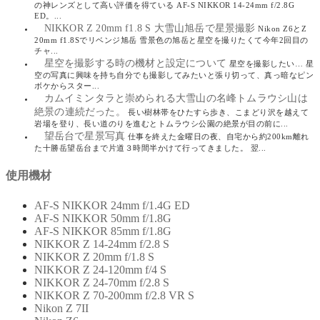
の神レンズとして高い評価を得ている AF-S NIKKOR 14-24mm f/2.8G
ED。...
NIKKOR Z 20mm f1.8 S 大雪山旭岳で星景撮影
Nikon Z6とZ
20mm f1.8Sでリベンジ旭岳 雪景色の旭岳と星空を撮りたくて今年2回目の
チャ...
星空を撮影する時の機材と設定について
星空を撮影したい… 星
空の写真に興味を持ち自分でも撮影してみたいと張り切って、真っ暗なピン
ボケからスター...
カムイミンタラと崇められる大雪山の名峰トムラウシ山は
絶景の連続だった。
長い樹林帯をひたすら歩き、こまどり沢を越えて
岩場を登り、長い道のりを進むとトムラウシ公園の絶景が目の前に...
望岳台で星景写真
仕事を終えた金曜日の夜、自宅から約200km離れ
た十勝岳望岳台まで片道３時間半かけて行ってきました。 翌...
使用機材
AF-S NIKKOR 24mm f/1.4G ED
AF-S NIKKOR 50mm f/1.8G
AF-S NIKKOR 85mm f/1.8G
NIKKOR Z 14-24mm f/2.8 S
NIKKOR Z 20mm f/1.8 S
NIKKOR Z 24-120mm f/4 S
NIKKOR Z 24-70mm f/2.8 S
NIKKOR Z 70-200mm f/2.8 VR S
Nikon Z 7II