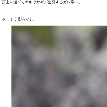
頂上を過ぎてナキウサギが生息するガレ場へ。
さっそく登場です。