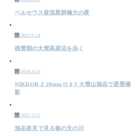
ペルセウス座流星群極大の夜
山
2021.6.24
残雪期の大雪高原沼を歩く
山
2020.4.13
NIKKOR Z 20mm f1.8 S 大雪山旭岳で星景撮
影
山
2021.3.15
旭岳姿見で見る春の天の川