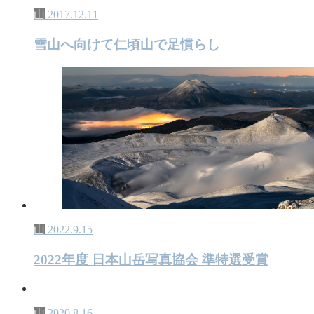
山
2017.12.11
雪山へ向けて仁頃山で足慣らし
山
2022.9.15
2022年度 日本山岳写真協会 準特選受賞
山
2020.8.16