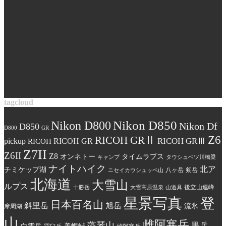
tagcloud
Nikon D850
Nikon D800
Nikon Df
D850
D800
GR
Z6
RICOH GRⅡ
RICOH GRⅢ
pickup
RICOH GR
RICOH
Z7II
Z6II
Z8
オンネトー
タイムラプス
キャンプ
タウシュベツ川橋梁
ナイトハイク
北ア
チミケップ湖
八ヶ岳
剱岳
ニセイカウシュッペ山
北海道
大雪山
ルプス
後立山連峰
十勝岳
大雪高原温泉
山道具
星景写真
登
日本百名山
斜里岳
旭岳
流氷
摩周湖
山
雌阿寒岳
藻琴山
黒岳