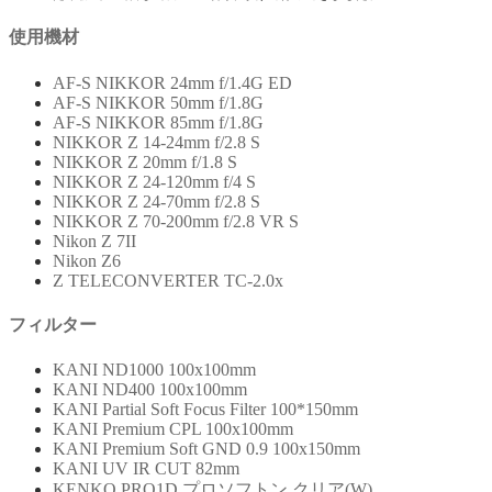
使用機材
AF-S NIKKOR 24mm f/1.4G ED
AF-S NIKKOR 50mm f/1.8G
AF-S NIKKOR 85mm f/1.8G
NIKKOR Z 14-24mm f/2.8 S
NIKKOR Z 20mm f/1.8 S
NIKKOR Z 24-120mm f/4 S
NIKKOR Z 24-70mm f/2.8 S
NIKKOR Z 70-200mm f/2.8 VR S
Nikon Z 7II
Nikon Z6
Z TELECONVERTER TC-2.0x
フィルター
KANI ND1000 100x100mm
KANI ND400 100x100mm
KANI Partial Soft Focus Filter 100*150mm
KANI Premium CPL 100x100mm
KANI Premium Soft GND 0.9 100x150mm
KANI UV IR CUT 82mm
KENKO PRO1D プロソフトン クリア(W)