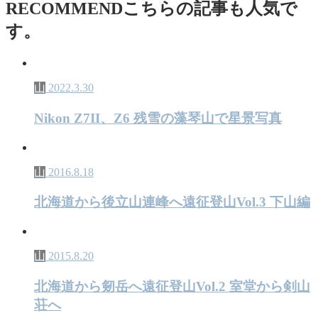
RECOMMEND
こちらの記事も人気で
す。
山
2022.3.30
Nikon Z7II、Z6 残雪の藻琴山で星景写真
山
2016.8.18
北海道から後立山連峰へ遠征登山Vol.3 下山編
山
2015.8.20
北海道から剱岳へ遠征登山Vol.2 室堂から剣山
荘へ