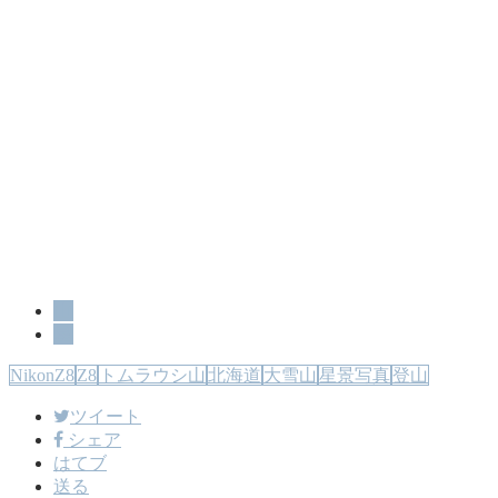
山
星
NikonZ8
Z8
トムラウシ山
北海道
大雪山
星景写真
登山
ツイート
シェア
はてブ
送る