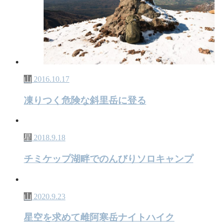
山
2016.10.17
凍りつく危険な斜里岳に登る
星
2018.9.18
チミケップ湖畔でのんびりソロキャンプ
山
2020.9.23
星空を求めて雌阿寒岳ナイトハイク