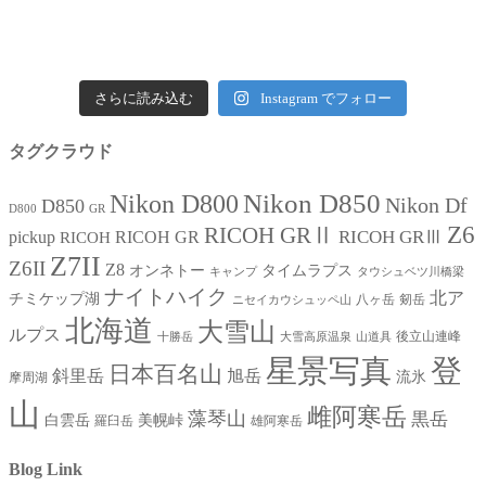
さらに読み込む
Instagram でフォロー
タグクラウド
Nikon D850
Nikon D800
Nikon Df
D850
D800
GR
Z6
RICOH GRⅡ
RICOH GRⅢ
pickup
RICOH GR
RICOH
Z7II
Z6II
Z8
オンネトー
タイムラプス
キャンプ
タウシュベツ川橋梁
ナイトハイク
北ア
チミケップ湖
八ヶ岳
剱岳
ニセイカウシュッペ山
北海道
大雪山
ルプス
後立山連峰
十勝岳
大雪高原温泉
山道具
星景写真
登
日本百名山
斜里岳
旭岳
流氷
摩周湖
山
雌阿寒岳
藻琴山
黒岳
白雲岳
美幌峠
羅臼岳
雄阿寒岳
Blog Link