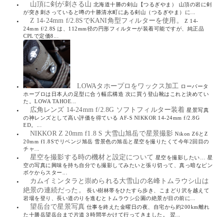
山頂に剣が刺さる山
北海道十勝の剣山【つるぎやま） 山頂の岩に剣
が突き刺さっていると噂の十勝清水町にある剣山（つるぎやま）に...
Z 14-24mm f/2.8SでKANI角型フィルターを使用。
Z 14-
24mm f/2.8S は、112mm径の円形フィルターが装着可能ですが、純正品
CPLで定価8...
LOWAタホープロをワックス加工
ローバータ
ホープロは日本人の足型に合う幅広構造 次に買う登山靴はこれと決めてい
た。LOWA TAHOE...
広角レンズ 14-24mm f/2.8G ソフトフィルター装着
星景写真
の神レンズとして高い評価を得ている AF-S NIKKOR 14-24mm f/2.8G
ED。...
NIKKOR Z 20mm f1.8 S 大雪山旭岳で星景撮影
Nikon Z6とZ
20mm f1.8Sでリベンジ旭岳 雪景色の旭岳と星空を撮りたくて今年2回目の
チャ...
星空を撮影する時の機材と設定について
星空を撮影したい… 星
空の写真に興味を持ち自分でも撮影してみたいと張り切って、真っ暗なピン
ボケからスター...
カムイミンタラと崇められる大雪山の名峰トムラウシ山は
絶景の連続だった。
長い樹林帯をひたすら歩き、こまどり沢を越えて
岩場を登り、長い道のりを進むとトムラウシ公園の絶景が目の前に...
望岳台で星景写真
仕事を終えた金曜日の夜、自宅から約200km離れ
た十勝岳望岳台まで片道３時間半かけて行ってきました。 翌...