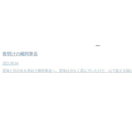
山
夜明けの雌阿寒岳
2021.08.04
雲海と日の出を求めて雌阿寒岳へ。雲海は少なく霞んでいたけど、山で迎える朝