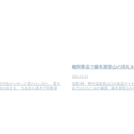
雌阿寒岳で厳冬期登山の洗礼
2021.12.23
目付近からやっと雲の上に出た。 星を
深夜1時、野中温泉登山口の気温マイナ
明が始まる。 九合目を過ぎて阿寒湖
岳ではおなじみの爆風。厳冬期登山を