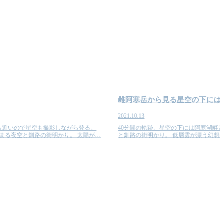
雌阿寒岳から見る星空の下に
2021.10.13
も近いので星空も撮影しながら登る。
40分間の軌跡。星空の下には阿寒湖畔
まる夜空と釧路の街明かり。 太陽が…
と釧路の街明かり。 低層雲が漂う幻想