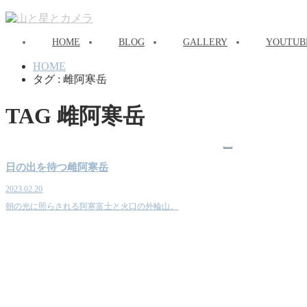
HOME
BLOG
GALLERY
YOUTUB
HOME
タグ : 雌阿寒岳
TAG
雌阿寒岳
山
日の出を待つ雌阿寒岳
2023.02.20
朝の光に照らされる阿寒富士と火口の外輪山。