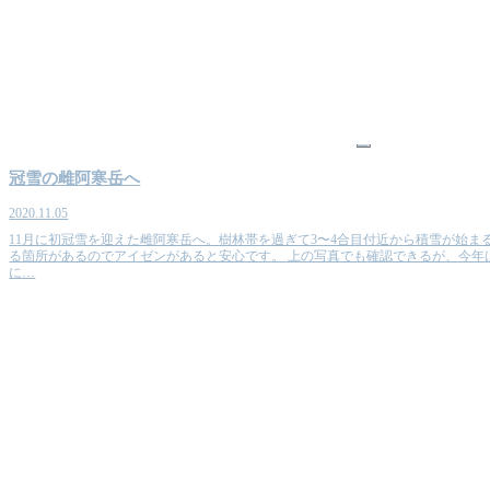
山
冠雪の雌阿寒岳へ
2020.11.05
11月に初冠雪を迎えた雌阿寒岳へ。樹林帯を過ぎて3〜4合目付近から積雪が始ま
る箇所があるのでアイゼンがあると安心です。 上の写真でも確認できるが、今年
に…