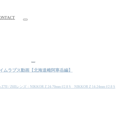
ONTACT
山
撮る４Ｋタイムラプス動画【北海道雌阿寒岳編】
6IIレンズ：NIKKOR Z 24-70mm f/2.8 S NIKKOR Z 14-24mm f/2.8 S