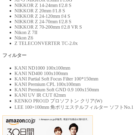
NIKKOR Z 14-24mm f/2.8 S
NIKKOR Z 20mm f/1.8 S
NIKKOR Z 24-120mm f/4 S
NIKKOR Z 24-70mm f/2.8 S
NIKKOR Z 70-200mm f/2.8 VR S
Nikon Z 7II
Nikon Z6
Z TELECONVERTER TC-2.0x
フィルター
KANI ND1000 100x100mm
KANI ND400 100x100mm
KANI Partial Soft Focus Filter 100*150mm
KANI Premium CPL 100x100mm
KANI Premium Soft GND 0.9 100x150mm
KANI UV IR CUT 82mm
KENKO PRO1D プロソフトン クリア(W)
LEE 100×100mm 角ポリエステルフィルター ソフトNo.1