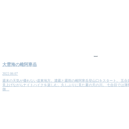
山
大雲海の雌阿寒岳
2022.06.07
週末の天気が優れない道東地方。濃霧と霧雨の雌阿寒岳登山口をスタート。 五合
見上げながらナイトハイクを楽しむ。久しぶりに見た夏の天の川。 七合目では薄
側…