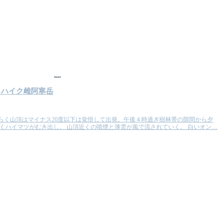
山
トハイク雌阿寒岳
そらく山頂はマイナス20度以下は覚悟して出発。午後４時過ぎ樹林帯の隙間から夕
くハイマツがむき出し。 山頂近くの噴煙と薄雲が風で流されていく。 白いオン…