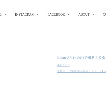
E
INSTAGRAM
FACEBOOK
ABOUT
C
Nikon Z7II / Z6IIで
2022.10.07
撮影地：北海道雌阿寒岳カメラ：Nikon Z7II / Z