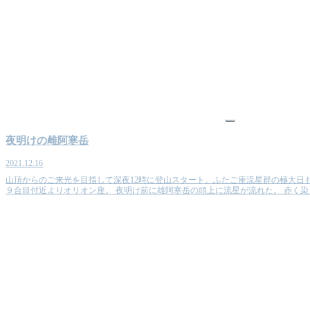
山
夜明けの雌阿寒岳
2021.12.16
山頂からのご来光を目指して深夜12時に登山スタート。ふたご座流星群の極大日
９合目付近よりオリオン座。 夜明け前に雄阿寒岳の頭上に流星が流れた。 赤く染