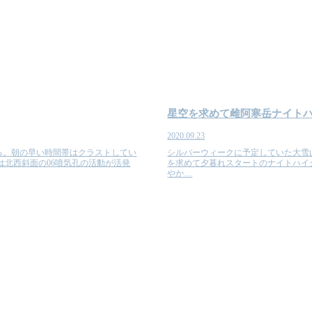
星空を求めて雌阿寒岳ナイト
2020.09.23
る。朝の早い時間帯はクラストしてい
シルバーウィークに予定していた大雪
は北西斜面の06噴気孔の活動が活発
を求めて夕暮れスタートのナイトハイ
やか…