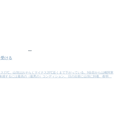
山
を受ける
ス15℃。山頂はおそらくマイナス20℃近くまで下がっている。9合目からは雌阿寒
体感するには最高の（最悪の）コンディション。 日の出前に山頂に到着。夜明…