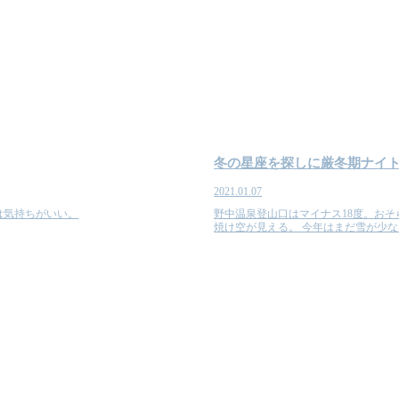
冬の星座を探しに厳冬期ナイ
2021.01.07
は気持ちがいい。
野中温泉登山口はマイナス18度。お
焼け空が見える。 今年はまだ雪が少な