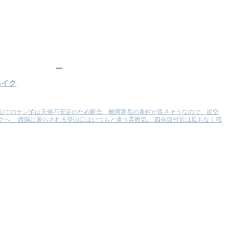
山
ハイク
山でのテン泊は天候不安定のため断念。雌阿寒岳の条件が良さそうなので、星空
クへ。 西陽に照らされる登山口はいつもと違う雰囲気。 四合目付近は風もなく穏