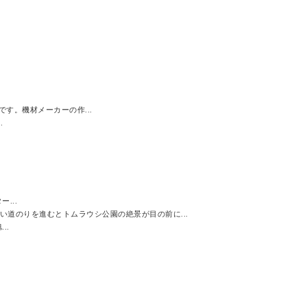
す。機材メーカーの作...
.
...
道のりを進むとトムラウシ公園の絶景が目の前に...
..