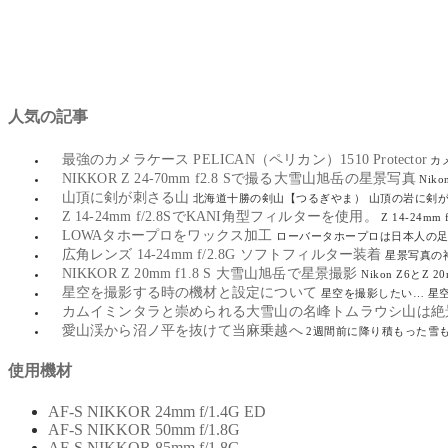
人気の記事
最強のカメラケース PELICAN（ペリカン）1510 Protector
カ
NIKKOR Z 24-70mm f2.8 Sで撮る大雪山旭岳の星景写真
Nik
山頂に剣が刺さる山
北海道十勝の剣山【つるぎやま） 山頂の岩に剣が
Z 14-24mm f/2.8SでKANI角型フィルターを使用。
Z 14-24
LOWAタホープロをワックス加工
ローバータホープロは日本人の足型
広角レンズ 14-24mm f/2.8G ソフトフィルター装着
星景写真の神レ
NIKKOR Z 20mm f1.8 S 大雪山旭岳で星景撮影
Nikon Z6と
星空を撮影する時の機材と設定について
星空を撮影したい… 星
カムイミンタラと崇められる大雪山の名峰トムラウシ山は絶
愛山渓から沼ノ平を抜けて当麻乗越へ
2週間前に降り積もった雪
使用機材
AF-S NIKKOR 24mm f/1.4G ED
AF-S NIKKOR 50mm f/1.8G
AF-S NIKKOR 85mm f/1.8G