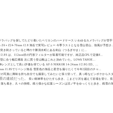
メラバッグを探してたどり着いたペリカンのハードケース いわゆるカメラバッグが苦手で
on Z6＋Z24-70mm f2.8 旭岳で実写レビュー 今季ラストとなる雪山登山、強風が予想さ..
突き刺さっていると噂の十勝清水町にある剣山（つるぎやま）に...
mm f/2.8S は、112mm径の円形フィルターが装着可能ですが、純正品CPLで定価8...
に合う幅広構造 次に買う登山靴はこれと決めていた。LOWA TAHOE...
ンズとして高い評価を得ている AF-S NIKKOR 14-24mm f/2.8G ED。...
Z 20mm f1.8Sでリベンジ旭岳 雪景色の旭岳と星空を撮りたくて今年2回目のチャ...
空の写真に興味を持ち自分でも撮影してみたいと張り切って、真っ暗なピンボケからスター
景の連続だった。
長い樹林帯をひたすら歩き、こまどり沢を越えて岩場を登り、長い
も落ち着き、久々の快晴。残り僅かな紅葉シーズンは沼ノ平をゆっくりと歩き、残雪の旭.