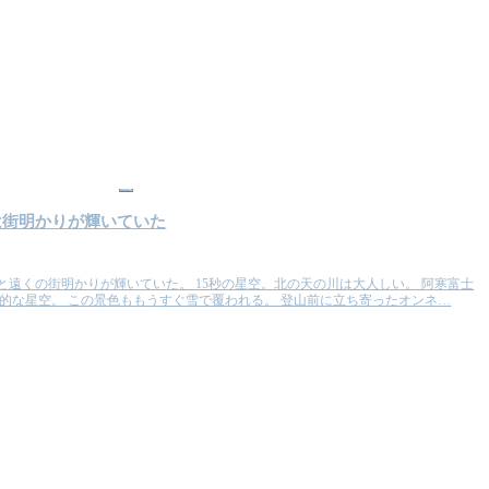
山
は街明かりが輝いていた
と遠くの街明かりが輝いていた。 15秒の星空。北の天の川は大人しい。 阿寒富士
的な星空。 この景色ももうすぐ雪で覆われる。 登山前に立ち寄ったオンネ…