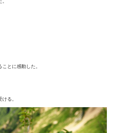
た。
ることに感動した。
受ける。