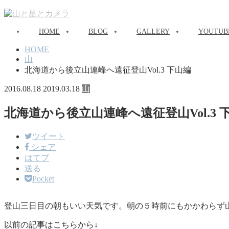
HOME
BLOG
GALLERY
YOUTUB
HOME
山
北海道から後立山連峰へ遠征登山Vol.3 下山編
2016.08.18
2019.03.18
山
北海道から後立山連峰へ遠征登山Vol.3 
ツイート
シェア
はてブ
送る
Pocket
登山三日目の朝もいい天気です。朝の５時前にもかかわらず
以前の記事はこちらから↓